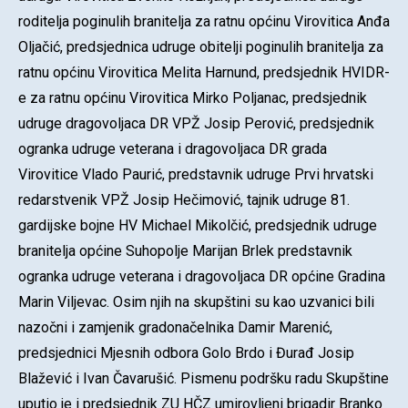
roditelja poginulih branitelja za ratnu općinu Virovitica Anđa
Oljačić, predsjednica udruge obitelji poginulih branitelja za
ratnu općinu Virovitica Melita Harnund, predsjednik HVIDR-
e za ratnu općinu Virovitica Mirko Poljanac, predsjednik
udruge dragovoljaca DR VPŽ Josip Perović, predsjednik
ogranka udruge veterana i dragovoljaca DR grada
Virovitice Vlado Paurić, predstavnik udruge Prvi hrvatski
redarstvenik VPŽ Josip Hečimović, tajnik udruge 81.
gardijske bojne HV Michael Mikolčić, predsjednik udruge
branitelja općine Suhopolje Marijan Brlek predstavnik
ogranka udruge veterana i dragovoljaca DR općine Gradina
Marin Viljevac. Osim njih na skupštini su kao uzvanici bili
nazočni i zamjenik gradonačelnika Damir Marenić,
predsjednici Mjesnih odbora Golo Brdo i Đurađ Josip
Blažević i Ivan Čavarušić. Pismenu podršku radu Skupštine
uputio je i predsjednik ZU HČZ umirovljeni brigadir Branko