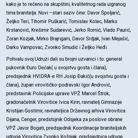
kako je to rečeno na skupštini, kvalitetnog rada uigranog
tima branitelja. Novi –stari saziv čine: Davor Špoljarić,
Željko Teri, Tihomir Puškarić, Tomislav Kolec, Marko
Krstanović, Krešimir Sudarević, Jerko Romić, Vlado Paurić,
Zoran Kozjak, Mirko Brajrigam, Davor Srdjak, Ivan Mejašić,
Darko Vampovac, Zvonko Smudić i Željko Heđi.
Pohvalu ovoj Udruzi dali su brojni uzvanici i to: general
pukovnik Đuro Dečak( u svojstvu gosta i člana),
predsjednik HVIDRA-e RH Josip Đakić(u svojstvu gosta i
člana), župan virovitičko-podravski Igor Andrović,
predstavnik Policijske uprave VPŽ Marcel Štrok,
gradonačelnik Virovitice Ivica Kirin, ravnatelj Gimnazije
Kristijan Gostimir, ravnateljica Državnog arhiva Virovitica
Dijana, Cenger, predstojnik Odsjeka za poslove obrane
VPŽ Javor Bogati, predsjednik Koordinacije braniteljskih
udruga Virovitica Zvonko Kožnjak, predsjednica udruge