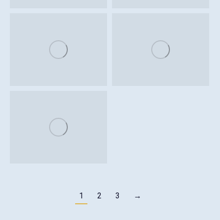
1
2
3
→