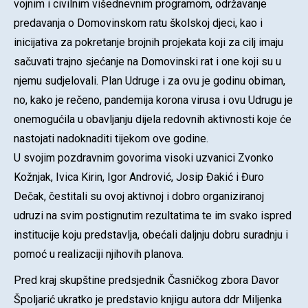
vojnim i civilnim višednevnim programom, održavanje
predavanja o Domovinskom ratu školskoj djeci, kao i
inicijativa za pokretanje brojnih projekata koji za cilj imaju
sačuvati trajno sjećanje na Domovinski rat i one koji su u
njemu sudjelovali. Plan Udruge i za ovu je godinu obiman,
no, kako je rečeno, pandemija korona virusa i ovu Udrugu je
onemogućila u obavljanju dijela redovnih aktivnosti koje će
nastojati nadoknaditi tijekom ove godine.
U svojim pozdravnim govorima visoki uzvanici Zvonko
Kožnjak, Ivica Kirin, Igor Andrović, Josip Đakić i Đuro
Dečak, čestitali su ovoj aktivnoj i dobro organiziranoj
udruzi na svim postignutim rezultatima te im svako ispred
institucije koju predstavlja, obećali daljnju dobru suradnju i
pomoć u realizaciji njihovih planova.
Pred kraj skupštine predsjednik Časničkog zbora Davor
Špoljarić ukratko je predstavio knjigu autora ddr Miljenka