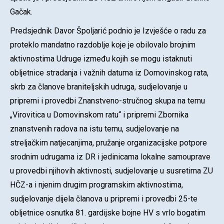
Gačak.
Predsjednik Davor Špoljarić podnio je Izvješće o radu za
proteklo mandatno razdoblje koje je obilovalo brojnim
aktivnostima Udruge između kojih se mogu istaknuti
obljetnice stradanja i važnih datuma iz Domovinskog rata,
skrb za članove braniteljskih udruga, sudjelovanje u
pripremi i provedbi Znanstveno-stručnog skupa na temu
„Virovitica u Domovinskom ratu“ i pripremi Zbornika
znanstvenih radova na istu temu, sudjelovanje na
streljačkim natjecanjima, pružanje organizacijske potpore
srodnim udrugama iz DR i jedinicama lokalne samouprave
u provedbi njihovih aktivnosti, sudjelovanje u susretima ZU
HČZ-a i njenim drugim programskim aktivnostima,
sudjelovanje dijela članova u pripremi i provedbi 25-te
obljetnice osnutka 81. gardijske bojne HV s vrlo bogatim