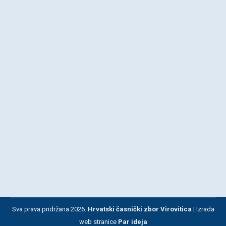
Novosti
By
HČZ Virovitica
29. svibnja 2024.
Hrvatski časnički zbor grada Virovitice danas
29.5.2024. godine je u restoranu Strukovne škole u
Virovitici održao svoju izvještajno-izbornu
skupštinu na kojoj je dosadašnji predsjednik Davor
Špoljarić jednoglasno izabran za predsjednika i u
naredne četiri godine. Za potpredsjednika je
izabran Željko Teri, a za tajnicu Biljana Moslavac.
Predsjednik Davor Špoljarić tom prigodom je
podnio iscrpno izvješće…
Sva prava pridržana 2026.
Hrvatski časnički zbor Virovitica |
Izrada
web stranice
Par ideja