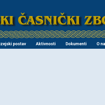
zejski postav
Aktivnosti
Dokumenti
O n