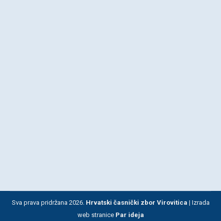
Novosti
By
HČZ Virovitica
2. listopada 2022.
Prije 31. godine na temelju zapovjedi ministra
obrane RH Gojka Šuška 2. listopada 1991. godine
formirana je proslavljena 127. brigada HV. Za
zapovjednika je imenovan Đuro Dečak, a za
zamjenika ujedno načelnika stožera Marko
Krstanović. Osvajanjem vojarne i zarobljavanjem
velike količine naoružanja i vojne opreme stvorene
su materijalne pretpostavke i pristupilo se pripremi
za formiranje…
Sva prava pridržana 2026.
Hrvatski časnički zbor Virovitica |
Izrada
web stranice
Par ideja